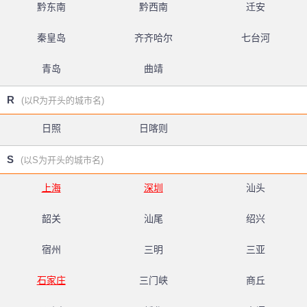
黔东南
黔西南
迁安
秦皇岛
齐齐哈尔
七台河
青岛
曲靖
R
(以R为开头的城市名)
日照
日喀则
S
(以S为开头的城市名)
上海
深圳
汕头
韶关
汕尾
绍兴
宿州
三明
三亚
石家庄
三门峡
商丘