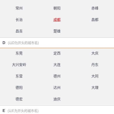
常州
朝阳
赤峰
长治
成都
昌都
昌吉
楚雄
D
(以D为开头的城市名)
东莞
定西
大庆
大兴安岭
大连
丹东
东营
德州
大同
德阳
达州
大理
德宏
迪庆
E
(以E为开头的城市名)