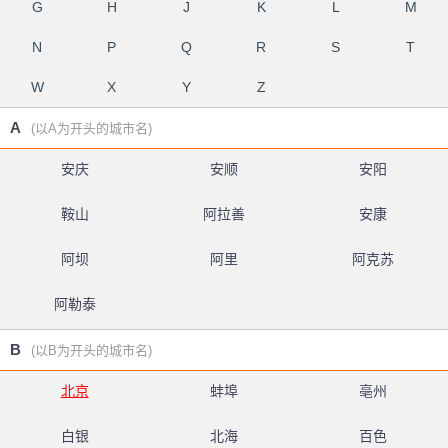
G
H
J
K
L
M
N
P
Q
R
S
T
W
X
Y
Z
A
(以A为开头的城市名)
安庆
安顺
安阳
鞍山
阿拉善
安康
阿坝
阿里
阿克苏
阿勒泰
B
(以B为开头的城市名)
北京
蚌埠
亳州
白银
北海
百色