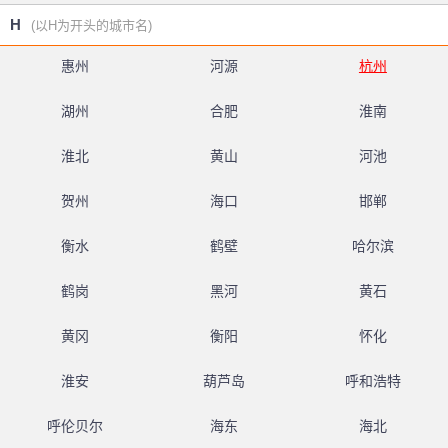
H
(以H为开头的城市名)
惠州
河源
杭州
湖州
合肥
淮南
淮北
黄山
河池
贺州
海口
邯郸
衡水
鹤壁
哈尔滨
鹤岗
黑河
黄石
黄冈
衡阳
怀化
淮安
葫芦岛
呼和浩特
呼伦贝尔
海东
海北