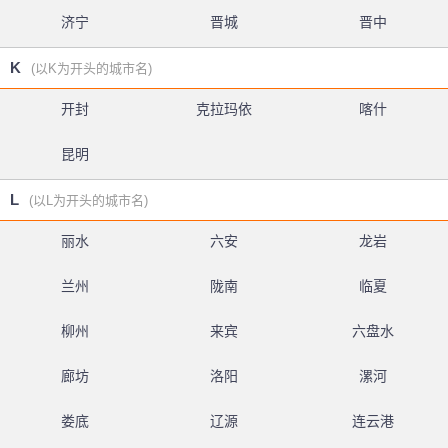
济宁
晋城
晋中
K
(以K为开头的城市名)
开封
克拉玛依
喀什
昆明
L
(以L为开头的城市名)
丽水
六安
龙岩
兰州
陇南
临夏
柳州
来宾
六盘水
廊坊
洛阳
漯河
娄底
辽源
连云港