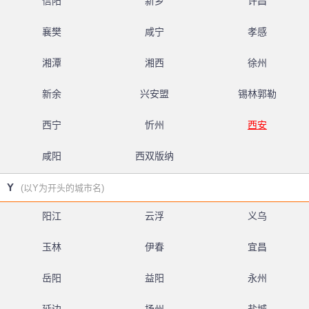
信阳
新乡
许昌
襄樊
咸宁
孝感
湘潭
湘西
徐州
新余
兴安盟
锡林郭勒
西宁
忻州
西安
咸阳
西双版纳
Y
(以Y为开头的城市名)
阳江
云浮
义乌
玉林
伊春
宜昌
岳阳
益阳
永州