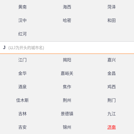
黄南
海西
菏泽
汉中
哈密
和田
红河
J
(以J为开头的城市名)
江门
揭阳
嘉兴
金华
嘉峪关
金昌
酒泉
焦作
鸡西
佳木斯
荆州
荆门
吉林
景德镇
九江
吉安
锦州
济南