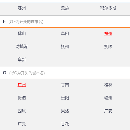
鄂州
恩施
鄂尔多斯
F
(以F为开头的城市名)
佛山
阜阳
福州
防城港
抚州
抚顺
阜新
G
(以G为开头的城市名)
广州
甘南
桂林
贵港
贵阳
赣州
固原
果洛
广安
广元
甘孜