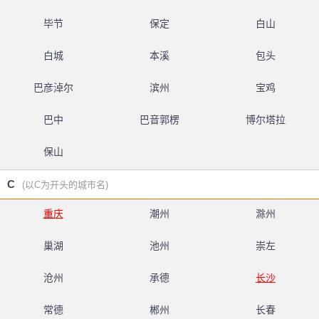
毕节
保定
白山
白城
本溪
包头
巴彦淖尔
滨州
宝鸡
巴中
巴音郭楞
博尔塔拉
保山
C
(以C为开头的城市名)
重庆
潮州
滁州
巢湖
池州
崇左
沧州
承德
长沙
常德
郴州
长春