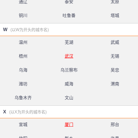
通辽
泰安
太原
铜川
吐鲁番
塔城
W
(以W为开头的城市名)
温州
芜湖
武威
梧州
武汉
无锡
乌海
乌兰察布
吴忠
潍坊
威海
渭南
乌鲁木齐
文山
X
(以X为开头的城市名)
宣城
厦门
邢台