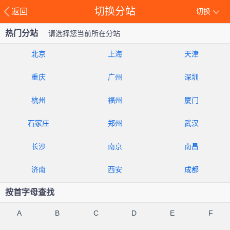
切换分站
返回
切换
热门分站
请选择您当前所在分站
北京
上海
天津
重庆
广州
深圳
杭州
福州
厦门
石家庄
郑州
武汉
长沙
南京
南昌
济南
西安
成都
按首字母查找
A
B
C
D
E
F