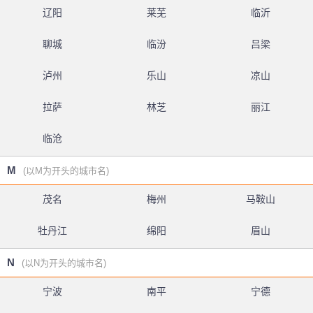
辽阳
莱芜
临沂
聊城
临汾
吕梁
泸州
乐山
凉山
拉萨
林芝
丽江
临沧
M
(以M为开头的城市名)
茂名
梅州
马鞍山
牡丹江
绵阳
眉山
N
(以N为开头的城市名)
宁波
南平
宁德