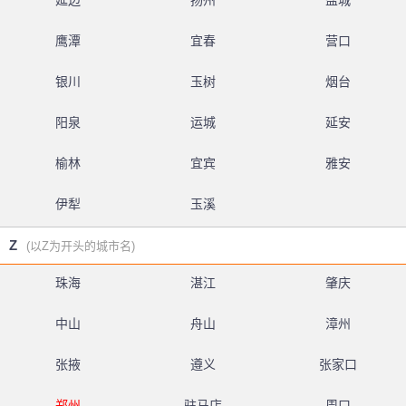
延边
扬州
盐城
鹰潭
宜春
营口
银川
玉树
烟台
阳泉
运城
延安
榆林
宜宾
雅安
伊犁
玉溪
Z
(以Z为开头的城市名)
珠海
湛江
肇庆
中山
舟山
漳州
张掖
遵义
张家口
郑州
驻马店
周口