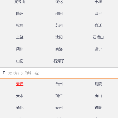
双鸭山
绥化
十堰
随州
邵阳
四平
松原
苏州
宿迁
上饶
沈阳
石嘴山
朔州
商洛
遂宁
山南
石河子
T
(以T为开头的城市名)
天津
台州
铜陵
天水
铜仁
唐山
通化
泰州
铁岭