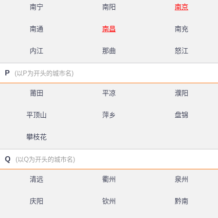
南宁
南阳
南京
南通
南昌
南充
内江
那曲
怒江
P
(以P为开头的城市名)
莆田
平凉
濮阳
平顶山
萍乡
盘锦
攀枝花
Q
(以Q为开头的城市名)
清远
衢州
泉州
庆阳
钦州
黔南