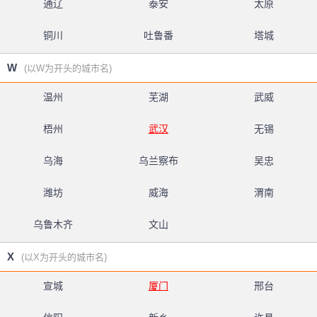
通辽
泰安
太原
铜川
吐鲁番
塔城
W
(以W为开头的城市名)
温州
芜湖
武威
梧州
武汉
无锡
乌海
乌兰察布
吴忠
潍坊
威海
渭南
乌鲁木齐
文山
X
(以X为开头的城市名)
宣城
厦门
邢台