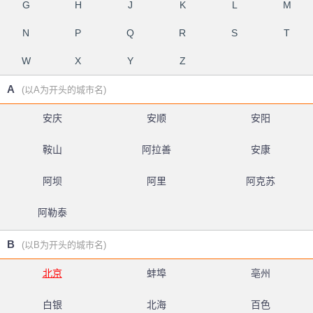
G
H
J
K
L
M
N
P
Q
R
S
T
W
X
Y
Z
A
(以A为开头的城市名)
安庆
安顺
安阳
鞍山
阿拉善
安康
阿坝
阿里
阿克苏
阿勒泰
B
(以B为开头的城市名)
北京
蚌埠
亳州
白银
北海
百色