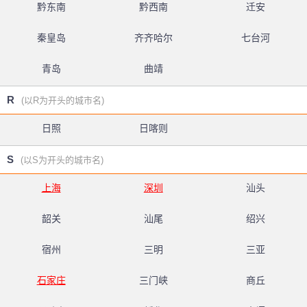
黔东南
黔西南
迁安
秦皇岛
齐齐哈尔
七台河
青岛
曲靖
R
(以R为开头的城市名)
日照
日喀则
S
(以S为开头的城市名)
上海
深圳
汕头
韶关
汕尾
绍兴
宿州
三明
三亚
石家庄
三门峡
商丘