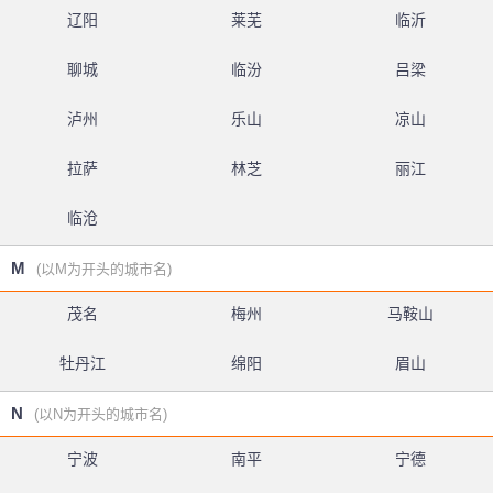
辽阳
莱芜
临沂
聊城
临汾
吕梁
泸州
乐山
凉山
拉萨
林芝
丽江
临沧
M
(以M为开头的城市名)
茂名
梅州
马鞍山
牡丹江
绵阳
眉山
N
(以N为开头的城市名)
宁波
南平
宁德