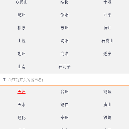
双鸭山
绥化
十堰
随州
邵阳
四平
松原
苏州
宿迁
上饶
沈阳
石嘴山
朔州
商洛
遂宁
山南
石河子
T
(以T为开头的城市名)
天津
台州
铜陵
天水
铜仁
唐山
通化
泰州
铁岭