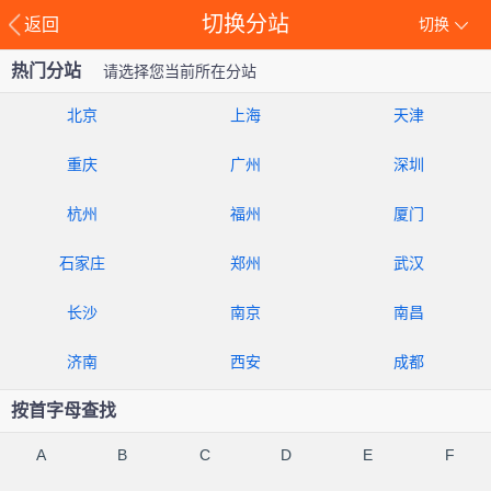
切换分站
返回
切换
热门分站
请选择您当前所在分站
北京
上海
天津
重庆
广州
深圳
杭州
福州
厦门
石家庄
郑州
武汉
长沙
南京
南昌
济南
西安
成都
按首字母查找
A
B
C
D
E
F