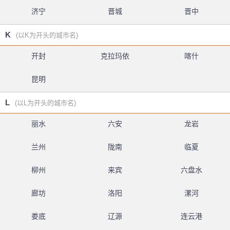
济宁
晋城
晋中
K
(以K为开头的城市名)
开封
克拉玛依
喀什
昆明
L
(以L为开头的城市名)
丽水
六安
龙岩
兰州
陇南
临夏
柳州
来宾
六盘水
廊坊
洛阳
漯河
娄底
辽源
连云港