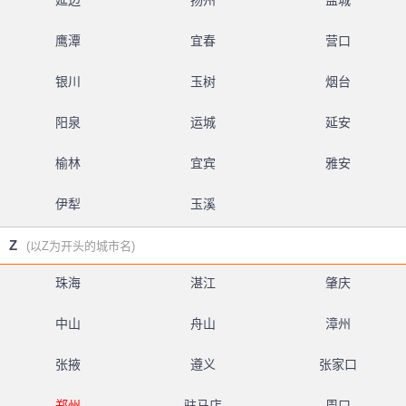
延边
扬州
盐城
鹰潭
宜春
营口
银川
玉树
烟台
阳泉
运城
延安
榆林
宜宾
雅安
伊犁
玉溪
Z
(以Z为开头的城市名)
珠海
湛江
肇庆
中山
舟山
漳州
张掖
遵义
张家口
郑州
驻马店
周口