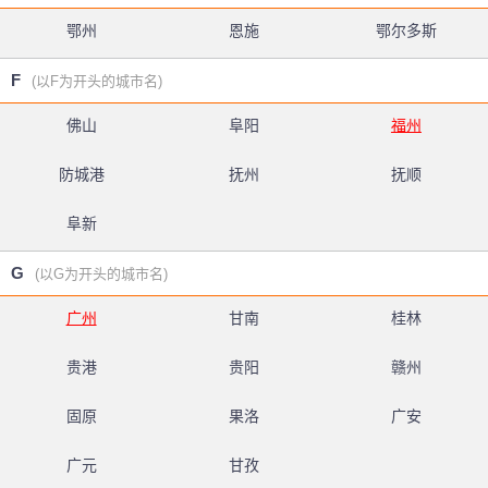
鄂州
恩施
鄂尔多斯
F
(以F为开头的城市名)
佛山
阜阳
福州
防城港
抚州
抚顺
阜新
G
(以G为开头的城市名)
广州
甘南
桂林
贵港
贵阳
赣州
固原
果洛
广安
广元
甘孜