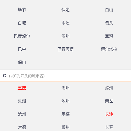
毕节
保定
白山
白城
本溪
包头
巴彦淖尔
滨州
宝鸡
巴中
巴音郭楞
博尔塔拉
保山
C
(以C为开头的城市名)
重庆
潮州
滁州
巢湖
池州
崇左
沧州
承德
长沙
常德
郴州
长春