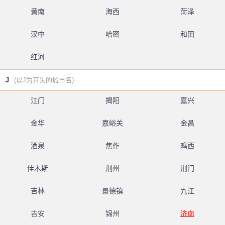
黄南
海西
菏泽
汉中
哈密
和田
红河
J
(以J为开头的城市名)
江门
揭阳
嘉兴
金华
嘉峪关
金昌
酒泉
焦作
鸡西
佳木斯
荆州
荆门
吉林
景德镇
九江
吉安
锦州
济南