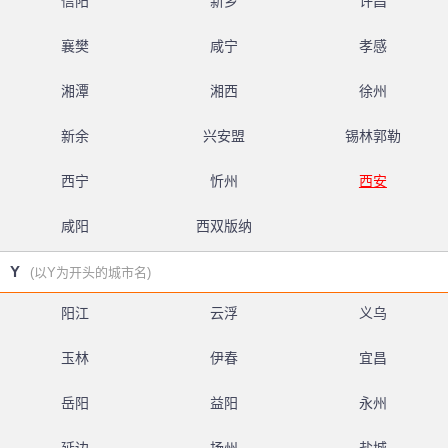
信阳
新乡
许昌
襄樊
咸宁
孝感
湘潭
湘西
徐州
新余
兴安盟
锡林郭勒
西宁
忻州
西安
咸阳
西双版纳
Y
(以Y为开头的城市名)
阳江
云浮
义乌
玉林
伊春
宜昌
岳阳
益阳
永州