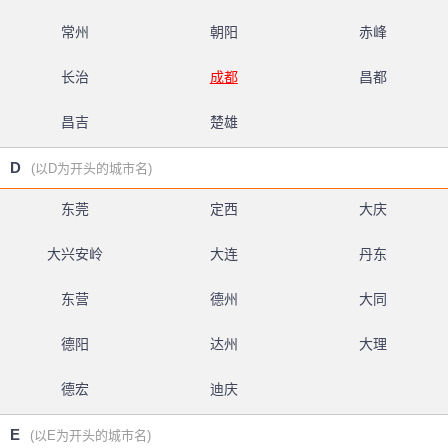
常州
朝阳
赤峰
长治
成都
昌都
昌吉
楚雄
D
(以D为开头的城市名)
东莞
定西
大庆
大兴安岭
大连
丹东
东营
德州
大同
德阳
达州
大理
德宏
迪庆
E
(以E为开头的城市名)