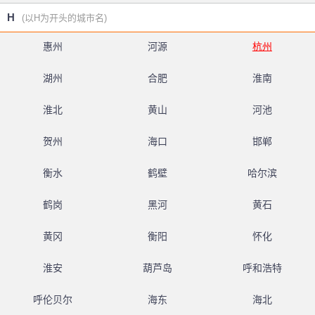
H
(以H为开头的城市名)
惠州
河源
杭州
湖州
合肥
淮南
淮北
黄山
河池
贺州
海口
邯郸
衡水
鹤壁
哈尔滨
鹤岗
黑河
黄石
黄冈
衡阳
怀化
淮安
葫芦岛
呼和浩特
呼伦贝尔
海东
海北