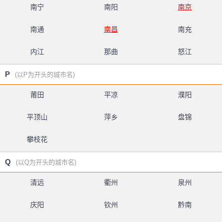
南宁
南阳
南京
南通
南昌
南充
内江
那曲
怒江
P
(以P为开头的城市名)
莆田
平凉
濮阳
平顶山
萍乡
盘锦
攀枝花
Q
(以Q为开头的城市名)
清远
衢州
泉州
庆阳
钦州
黔南