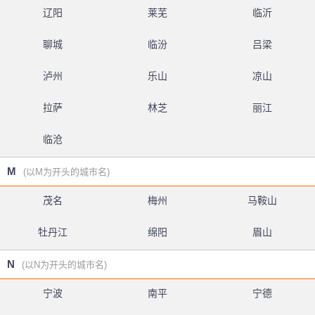
辽阳
莱芜
临沂
聊城
临汾
吕梁
泸州
乐山
凉山
拉萨
林芝
丽江
临沧
M
(以M为开头的城市名)
茂名
梅州
马鞍山
牡丹江
绵阳
眉山
N
(以N为开头的城市名)
宁波
南平
宁德