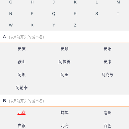
G
H
J
K
L
M
N
P
Q
R
S
T
W
X
Y
Z
A
(以A为开头的城市名)
安庆
安顺
安阳
鞍山
阿拉善
安康
阿坝
阿里
阿克苏
阿勒泰
B
(以B为开头的城市名)
北京
蚌埠
亳州
白银
北海
百色