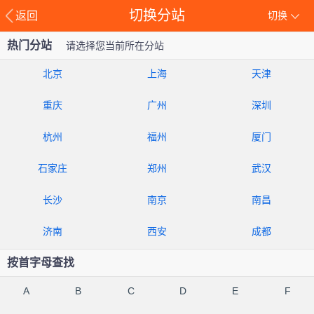
切换分站
返回
切换
热门分站
请选择您当前所在分站
北京
上海
天津
重庆
广州
深圳
杭州
福州
厦门
石家庄
郑州
武汉
长沙
南京
南昌
济南
西安
成都
按首字母查找
A
B
C
D
E
F