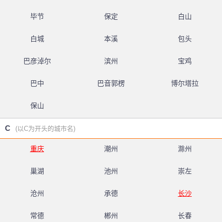
毕节
保定
白山
白城
本溪
包头
巴彦淖尔
滨州
宝鸡
巴中
巴音郭楞
博尔塔拉
保山
C
(以C为开头的城市名)
重庆
潮州
滁州
巢湖
池州
崇左
沧州
承德
长沙
常德
郴州
长春