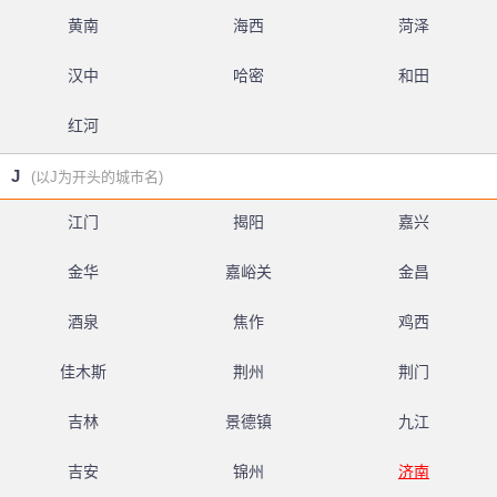
黄南
海西
菏泽
汉中
哈密
和田
红河
J
(以J为开头的城市名)
江门
揭阳
嘉兴
金华
嘉峪关
金昌
酒泉
焦作
鸡西
佳木斯
荆州
荆门
吉林
景德镇
九江
吉安
锦州
济南