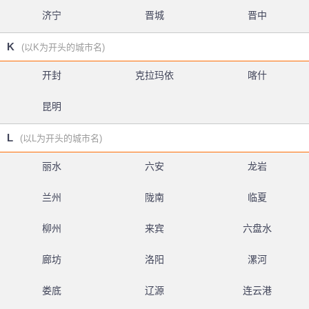
济宁
晋城
晋中
K
(以K为开头的城市名)
开封
克拉玛依
喀什
昆明
L
(以L为开头的城市名)
丽水
六安
龙岩
兰州
陇南
临夏
柳州
来宾
六盘水
廊坊
洛阳
漯河
娄底
辽源
连云港