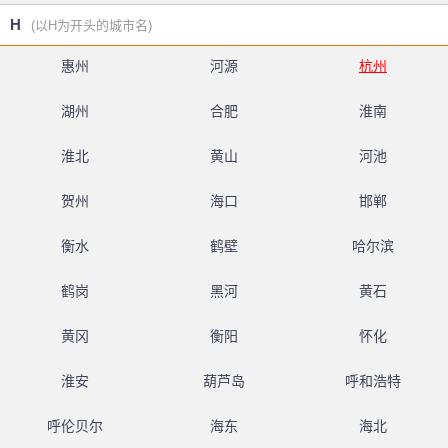
H
(以H为开头的城市名)
惠州
河源
杭州
湖州
合肥
淮南
淮北
黄山
河池
贺州
海口
邯郸
衡水
鹤壁
哈尔滨
鹤岗
黑河
黄石
黄冈
衡阳
怀化
淮安
葫芦岛
呼和浩特
呼伦贝尔
海东
海北