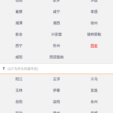
信阳
新乡
许昌
襄樊
咸宁
孝感
湘潭
湘西
徐州
新余
兴安盟
锡林郭勒
西宁
忻州
西安
咸阳
西双版纳
Y
(以Y为开头的城市名)
阳江
云浮
义乌
玉林
伊春
宜昌
岳阳
益阳
永州