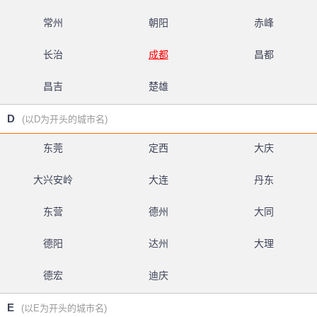
常州
朝阳
赤峰
长治
成都
昌都
昌吉
楚雄
D
(以D为开头的城市名)
东莞
定西
大庆
大兴安岭
大连
丹东
东营
德州
大同
德阳
达州
大理
德宏
迪庆
E
(以E为开头的城市名)