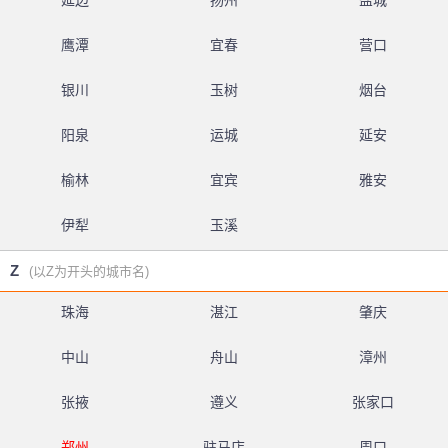
延边
扬州
盐城
鹰潭
宜春
营口
银川
玉树
烟台
阳泉
运城
延安
榆林
宜宾
雅安
伊犁
玉溪
Z
(以Z为开头的城市名)
珠海
湛江
肇庆
中山
舟山
漳州
张掖
遵义
张家口
郑州
驻马店
周口