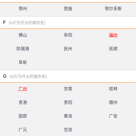
鄂州
恩施
鄂尔多斯
F
(以F为开头的城市名)
佛山
阜阳
福州
防城港
抚州
抚顺
阜新
G
(以G为开头的城市名)
广州
甘南
桂林
贵港
贵阳
赣州
固原
果洛
广安
广元
甘孜