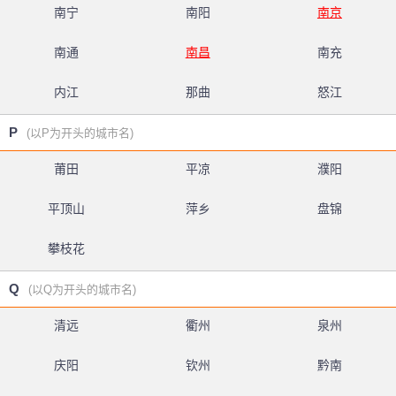
南宁
南阳
南京
南通
南昌
南充
内江
那曲
怒江
P
(以P为开头的城市名)
莆田
平凉
濮阳
平顶山
萍乡
盘锦
攀枝花
Q
(以Q为开头的城市名)
清远
衢州
泉州
庆阳
钦州
黔南