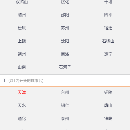
双鸭山
绥化
十堰
随州
邵阳
四平
松原
苏州
宿迁
上饶
沈阳
石嘴山
朔州
商洛
遂宁
山南
石河子
T
(以T为开头的城市名)
天津
台州
铜陵
天水
铜仁
唐山
通化
泰州
铁岭