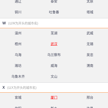
通辽
泰安
太原
铜川
吐鲁番
塔城
W
(以W为开头的城市名)
温州
芜湖
武威
梧州
武汉
无锡
乌海
乌兰察布
吴忠
潍坊
威海
渭南
乌鲁木齐
文山
X
(以X为开头的城市名)
宣城
厦门
邢台