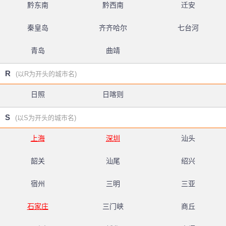
黔东南
黔西南
迁安
秦皇岛
齐齐哈尔
七台河
青岛
曲靖
R
(以R为开头的城市名)
日照
日喀则
S
(以S为开头的城市名)
上海
深圳
汕头
韶关
汕尾
绍兴
宿州
三明
三亚
石家庄
三门峡
商丘