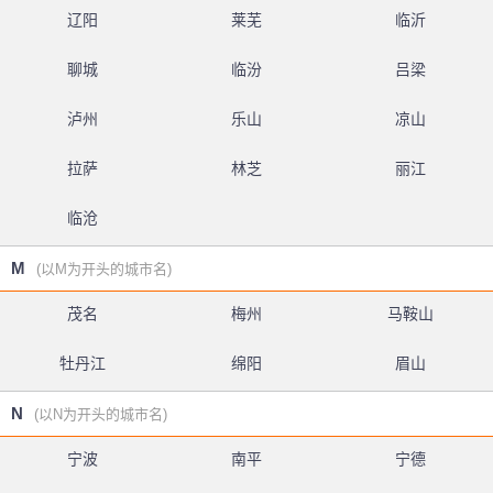
辽阳
莱芜
临沂
聊城
临汾
吕梁
泸州
乐山
凉山
拉萨
林芝
丽江
临沧
M
(以M为开头的城市名)
茂名
梅州
马鞍山
牡丹江
绵阳
眉山
N
(以N为开头的城市名)
宁波
南平
宁德