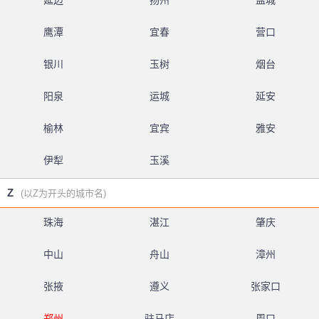
延边
扬州
盐城
鹰潭
宜春
营口
银川
玉树
烟台
阳泉
运城
延安
榆林
宜宾
雅安
伊犁
玉溪
Z
(以Z为开头的城市名)
珠海
湛江
肇庆
中山
舟山
漳州
张掖
遵义
张家口
郑州
驻马店
周口