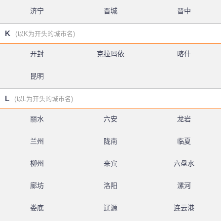
济宁
晋城
晋中
K
(以K为开头的城市名)
开封
克拉玛依
喀什
昆明
L
(以L为开头的城市名)
丽水
六安
龙岩
兰州
陇南
临夏
柳州
来宾
六盘水
廊坊
洛阳
漯河
娄底
辽源
连云港