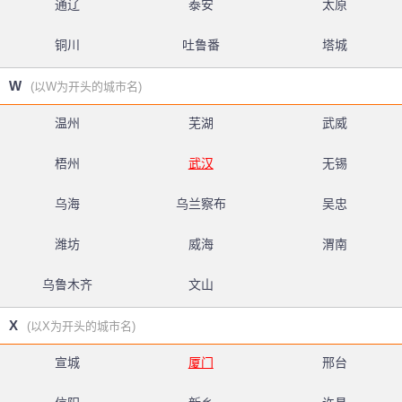
通辽
泰安
太原
铜川
吐鲁番
塔城
W
(以W为开头的城市名)
温州
芜湖
武威
梧州
武汉
无锡
乌海
乌兰察布
吴忠
潍坊
威海
渭南
乌鲁木齐
文山
X
(以X为开头的城市名)
宣城
厦门
邢台