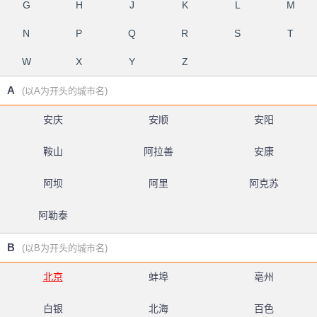
G
H
J
K
L
M
N
P
Q
R
S
T
W
X
Y
Z
A
(以A为开头的城市名)
安庆
安顺
安阳
鞍山
阿拉善
安康
阿坝
阿里
阿克苏
阿勒泰
B
(以B为开头的城市名)
北京
蚌埠
亳州
白银
北海
百色