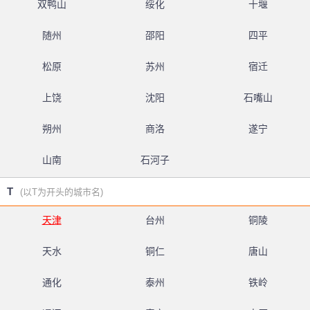
双鸭山
绥化
十堰
随州
邵阳
四平
松原
苏州
宿迁
上饶
沈阳
石嘴山
朔州
商洛
遂宁
山南
石河子
T
(以T为开头的城市名)
天津
台州
铜陵
天水
铜仁
唐山
通化
泰州
铁岭