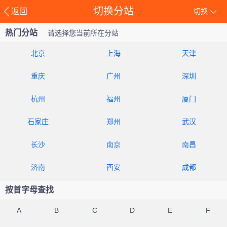
切换分站
返回
切换
热门分站
请选择您当前所在分站
北京
上海
天津
重庆
广州
深圳
杭州
福州
厦门
石家庄
郑州
武汉
长沙
南京
南昌
济南
西安
成都
按首字母查找
A
B
C
D
E
F