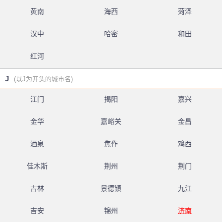
黄南
海西
菏泽
汉中
哈密
和田
红河
J
(以J为开头的城市名)
江门
揭阳
嘉兴
金华
嘉峪关
金昌
酒泉
焦作
鸡西
佳木斯
荆州
荆门
吉林
景德镇
九江
吉安
锦州
济南