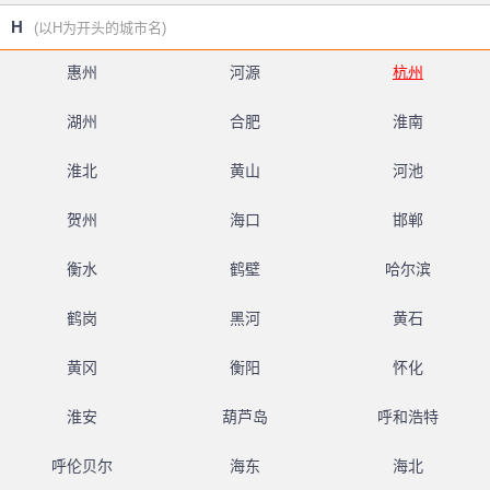
H
(以H为开头的城市名)
惠州
河源
杭州
湖州
合肥
淮南
淮北
黄山
河池
贺州
海口
邯郸
衡水
鹤壁
哈尔滨
鹤岗
黑河
黄石
黄冈
衡阳
怀化
淮安
葫芦岛
呼和浩特
呼伦贝尔
海东
海北