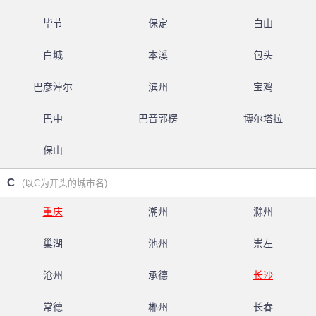
毕节
保定
白山
白城
本溪
包头
巴彦淖尔
滨州
宝鸡
巴中
巴音郭楞
博尔塔拉
保山
C
(以C为开头的城市名)
重庆
潮州
滁州
巢湖
池州
崇左
沧州
承德
长沙
常德
郴州
长春