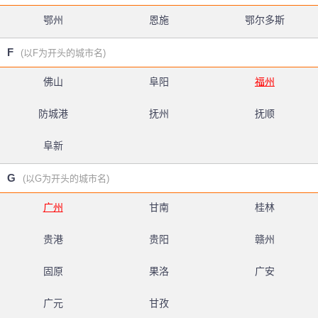
鄂州
恩施
鄂尔多斯
F
(以F为开头的城市名)
佛山
阜阳
福州
防城港
抚州
抚顺
阜新
G
(以G为开头的城市名)
广州
甘南
桂林
贵港
贵阳
赣州
固原
果洛
广安
广元
甘孜