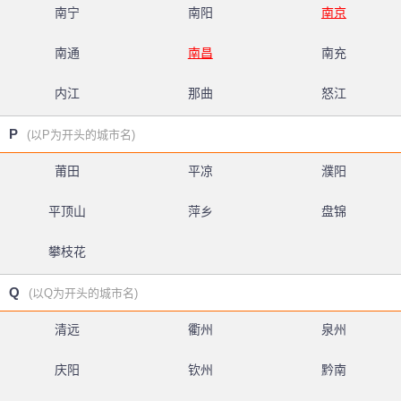
南宁
南阳
南京
南通
南昌
南充
内江
那曲
怒江
P
(以P为开头的城市名)
莆田
平凉
濮阳
平顶山
萍乡
盘锦
攀枝花
Q
(以Q为开头的城市名)
清远
衢州
泉州
庆阳
钦州
黔南