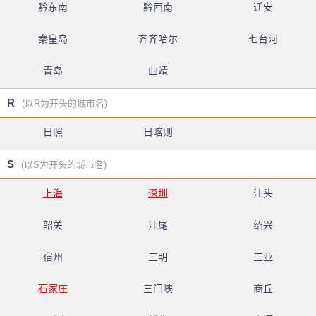
黔东南
黔西南
迁安
秦皇岛
齐齐哈尔
七台河
青岛
曲靖
R
(以R为开头的城市名)
日照
日喀则
S
(以S为开头的城市名)
上海
深圳
汕头
韶关
汕尾
绍兴
宿州
三明
三亚
石家庄
三门峡
商丘