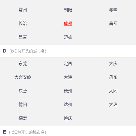
常州
朝阳
赤峰
长治
成都
昌都
昌吉
楚雄
D
(以D为开头的城市名)
东莞
定西
大庆
大兴安岭
大连
丹东
东营
德州
大同
德阳
达州
大理
德宏
迪庆
E
(以E为开头的城市名)