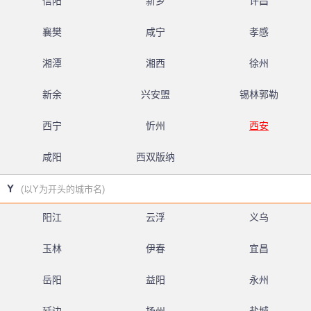
信阳
新乡
许昌
襄樊
咸宁
孝感
湘潭
湘西
徐州
新余
兴安盟
锡林郭勒
西宁
忻州
西安
咸阳
西双版纳
Y
(以Y为开头的城市名)
阳江
云浮
义乌
玉林
伊春
宜昌
岳阳
益阳
永州