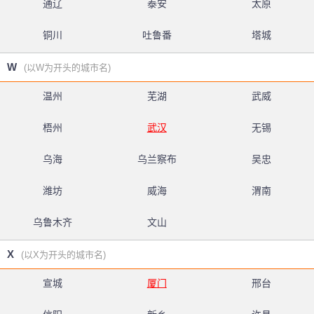
通辽
泰安
太原
铜川
吐鲁番
塔城
W
(以W为开头的城市名)
温州
芜湖
武威
梧州
武汉
无锡
乌海
乌兰察布
吴忠
潍坊
威海
渭南
乌鲁木齐
文山
X
(以X为开头的城市名)
宣城
厦门
邢台