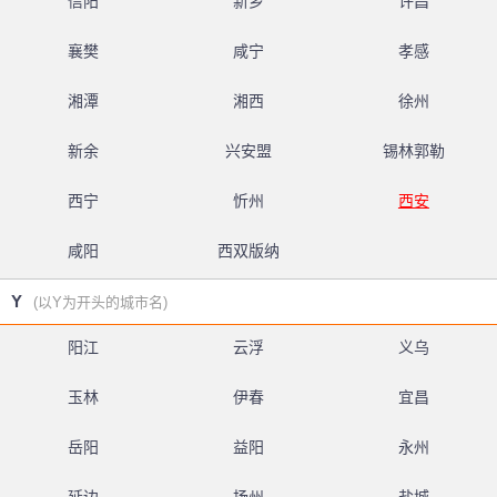
信阳
新乡
许昌
襄樊
咸宁
孝感
湘潭
湘西
徐州
新余
兴安盟
锡林郭勒
西宁
忻州
西安
咸阳
西双版纳
Y
(以Y为开头的城市名)
阳江
云浮
义乌
玉林
伊春
宜昌
岳阳
益阳
永州