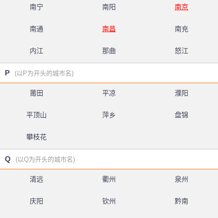
南宁
南阳
南京
南通
南昌
南充
内江
那曲
怒江
P
(以P为开头的城市名)
莆田
平凉
濮阳
平顶山
萍乡
盘锦
攀枝花
Q
(以Q为开头的城市名)
清远
衢州
泉州
庆阳
钦州
黔南