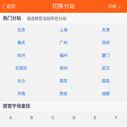
切换分站
返回
切换
热门分站
请选择您当前所在分站
北京
上海
天津
重庆
广州
深圳
杭州
福州
厦门
石家庄
郑州
武汉
长沙
南京
南昌
济南
西安
成都
按首字母查找
A
B
C
D
E
F