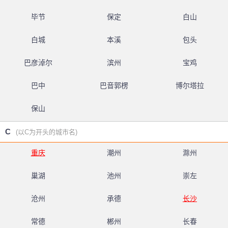
毕节
保定
白山
白城
本溪
包头
巴彦淖尔
滨州
宝鸡
巴中
巴音郭楞
博尔塔拉
保山
C
(以C为开头的城市名)
重庆
潮州
滁州
巢湖
池州
崇左
沧州
承德
长沙
常德
郴州
长春