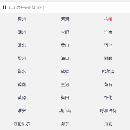
H
(以H为开头的城市名)
惠州
河源
杭州
湖州
合肥
淮南
淮北
黄山
河池
贺州
海口
邯郸
衡水
鹤壁
哈尔滨
鹤岗
黑河
黄石
黄冈
衡阳
怀化
淮安
葫芦岛
呼和浩特
呼伦贝尔
海东
海北