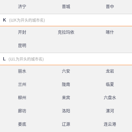
济宁
晋城
晋中
K
(以K为开头的城市名)
开封
克拉玛依
喀什
昆明
L
(以L为开头的城市名)
丽水
六安
龙岩
兰州
陇南
临夏
柳州
来宾
六盘水
廊坊
洛阳
漯河
娄底
辽源
连云港