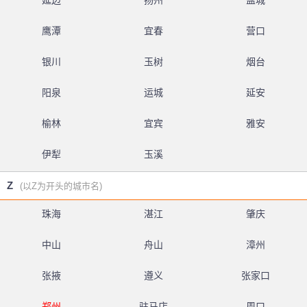
延边
扬州
盐城
鹰潭
宜春
营口
银川
玉树
烟台
阳泉
运城
延安
榆林
宜宾
雅安
伊犁
玉溪
Z
(以Z为开头的城市名)
珠海
湛江
肇庆
中山
舟山
漳州
张掖
遵义
张家口
郑州
驻马店
周口