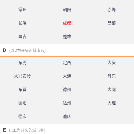
常州
朝阳
赤峰
长治
成都
昌都
昌吉
楚雄
D
(以D为开头的城市名)
东莞
定西
大庆
大兴安岭
大连
丹东
东营
德州
大同
德阳
达州
大理
德宏
迪庆
E
(以E为开头的城市名)