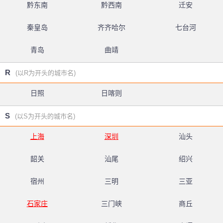
黔东南
黔西南
迁安
秦皇岛
齐齐哈尔
七台河
青岛
曲靖
R
(以R为开头的城市名)
日照
日喀则
S
(以S为开头的城市名)
上海
深圳
汕头
韶关
汕尾
绍兴
宿州
三明
三亚
石家庄
三门峡
商丘