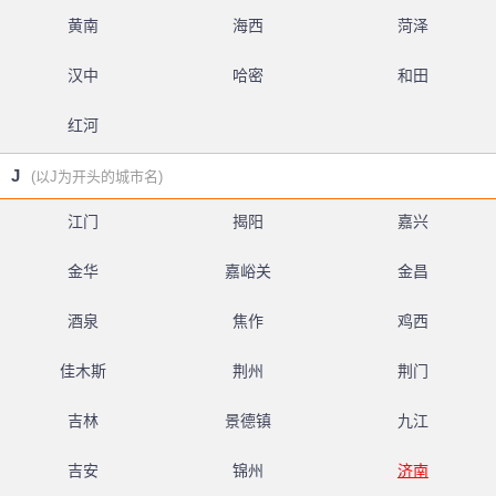
黄南
海西
菏泽
汉中
哈密
和田
红河
J
(以J为开头的城市名)
江门
揭阳
嘉兴
金华
嘉峪关
金昌
酒泉
焦作
鸡西
佳木斯
荆州
荆门
吉林
景德镇
九江
吉安
锦州
济南