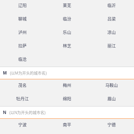
辽阳
莱芜
临沂
聊城
临汾
吕梁
泸州
乐山
凉山
拉萨
林芝
丽江
临沧
M
(以M为开头的城市名)
茂名
梅州
马鞍山
牡丹江
绵阳
眉山
N
(以N为开头的城市名)
宁波
南平
宁德