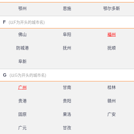
鄂州
恩施
鄂尔多斯
F
(以F为开头的城市名)
佛山
阜阳
福州
防城港
抚州
抚顺
阜新
G
(以G为开头的城市名)
广州
甘南
桂林
贵港
贵阳
赣州
固原
果洛
广安
广元
甘孜