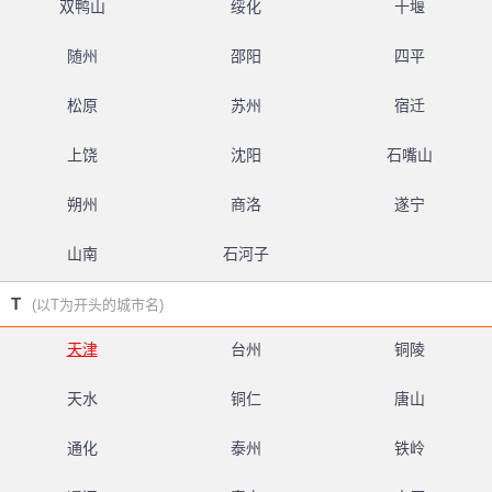
双鸭山
绥化
十堰
随州
邵阳
四平
松原
苏州
宿迁
上饶
沈阳
石嘴山
朔州
商洛
遂宁
山南
石河子
T
(以T为开头的城市名)
天津
台州
铜陵
天水
铜仁
唐山
通化
泰州
铁岭