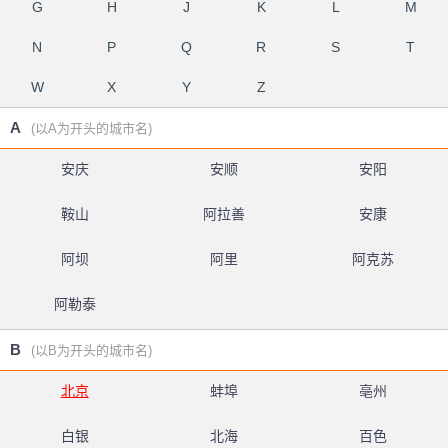
G
H
J
K
L
M
N
P
Q
R
S
T
W
X
Y
Z
A
(以A为开头的城市名)
安庆
安顺
安阳
鞍山
阿拉善
安康
阿坝
阿里
阿克苏
阿勒泰
B
(以B为开头的城市名)
北京
蚌埠
亳州
白银
北海
百色