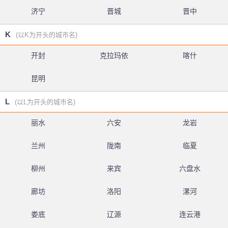
济宁
晋城
晋中
K
(以K为开头的城市名)
开封
克拉玛依
喀什
昆明
L
(以L为开头的城市名)
丽水
六安
龙岩
兰州
陇南
临夏
柳州
来宾
六盘水
廊坊
洛阳
漯河
娄底
辽源
连云港