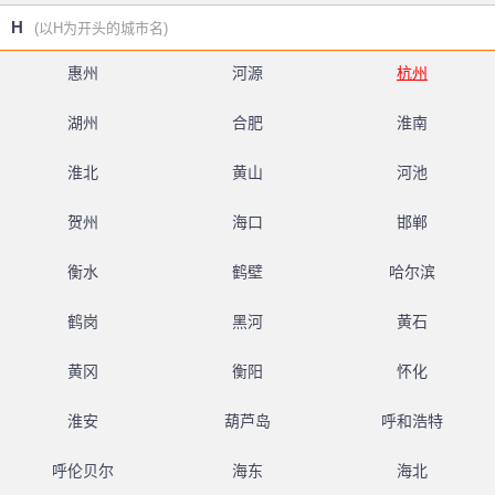
H
(以H为开头的城市名)
惠州
河源
杭州
湖州
合肥
淮南
淮北
黄山
河池
贺州
海口
邯郸
衡水
鹤壁
哈尔滨
鹤岗
黑河
黄石
黄冈
衡阳
怀化
淮安
葫芦岛
呼和浩特
呼伦贝尔
海东
海北