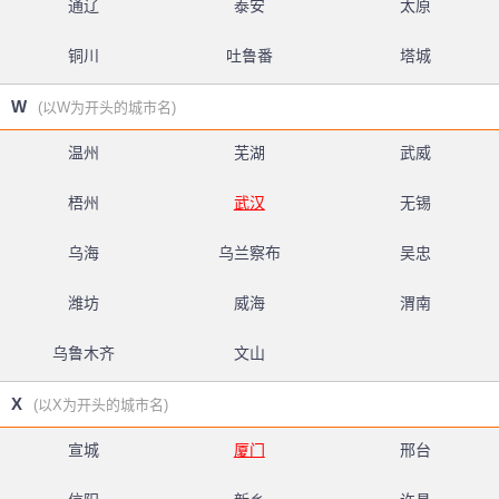
通辽
泰安
太原
铜川
吐鲁番
塔城
W
(以W为开头的城市名)
温州
芜湖
武威
梧州
武汉
无锡
乌海
乌兰察布
吴忠
潍坊
威海
渭南
乌鲁木齐
文山
X
(以X为开头的城市名)
宣城
厦门
邢台