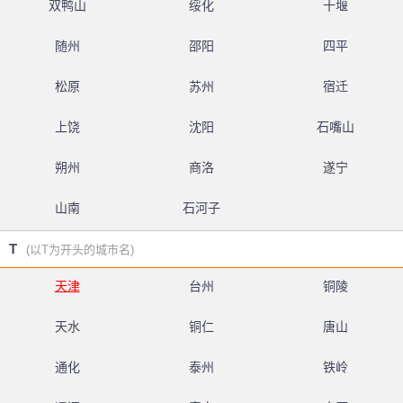
双鸭山
绥化
十堰
随州
邵阳
四平
松原
苏州
宿迁
上饶
沈阳
石嘴山
朔州
商洛
遂宁
山南
石河子
T
(以T为开头的城市名)
天津
台州
铜陵
天水
铜仁
唐山
通化
泰州
铁岭