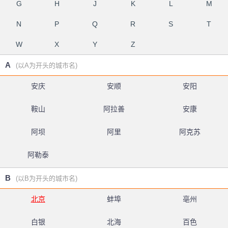
G
H
J
K
L
M
N
P
Q
R
S
T
W
X
Y
Z
A
(以A为开头的城市名)
安庆
安顺
安阳
鞍山
阿拉善
安康
阿坝
阿里
阿克苏
阿勒泰
B
(以B为开头的城市名)
北京
蚌埠
亳州
白银
北海
百色