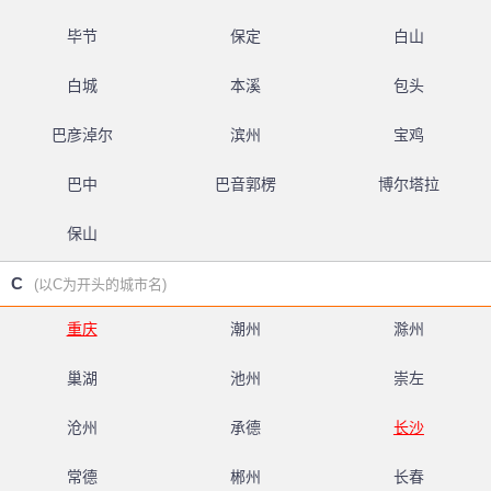
毕节
保定
白山
白城
本溪
包头
巴彦淖尔
滨州
宝鸡
巴中
巴音郭楞
博尔塔拉
保山
C
(以C为开头的城市名)
重庆
潮州
滁州
巢湖
池州
崇左
沧州
承德
长沙
常德
郴州
长春