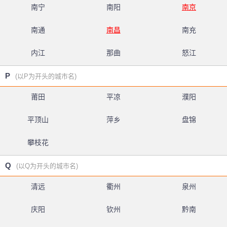
南宁
南阳
南京
南通
南昌
南充
内江
那曲
怒江
P
(以P为开头的城市名)
莆田
平凉
濮阳
平顶山
萍乡
盘锦
攀枝花
Q
(以Q为开头的城市名)
清远
衢州
泉州
庆阳
钦州
黔南