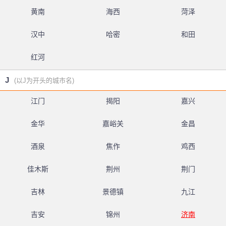
黄南
海西
菏泽
汉中
哈密
和田
红河
J
(以J为开头的城市名)
江门
揭阳
嘉兴
金华
嘉峪关
金昌
酒泉
焦作
鸡西
佳木斯
荆州
荆门
吉林
景德镇
九江
吉安
锦州
济南