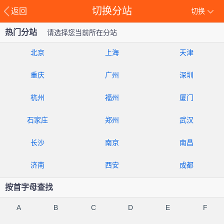
切换分站
返回
切换
热门分站
请选择您当前所在分站
北京
上海
天津
重庆
广州
深圳
杭州
福州
厦门
石家庄
郑州
武汉
长沙
南京
南昌
济南
西安
成都
按首字母查找
A
B
C
D
E
F