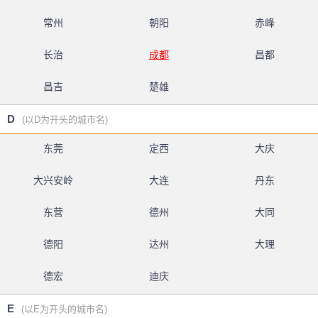
常州
朝阳
赤峰
长治
成都
昌都
昌吉
楚雄
D
(以D为开头的城市名)
东莞
定西
大庆
大兴安岭
大连
丹东
东营
德州
大同
德阳
达州
大理
德宏
迪庆
E
(以E为开头的城市名)