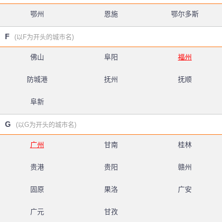
鄂州
恩施
鄂尔多斯
F
(以F为开头的城市名)
佛山
阜阳
福州
防城港
抚州
抚顺
阜新
G
(以G为开头的城市名)
广州
甘南
桂林
贵港
贵阳
赣州
固原
果洛
广安
广元
甘孜