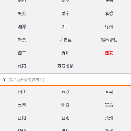
信阳
新乡
许昌
襄樊
咸宁
孝感
湘潭
湘西
徐州
新余
兴安盟
锡林郭勒
西宁
忻州
西安
咸阳
西双版纳
Y
(以Y为开头的城市名)
阳江
云浮
义乌
玉林
伊春
宜昌
岳阳
益阳
永州