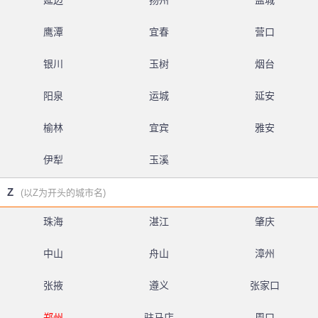
延边
扬州
盐城
鹰潭
宜春
营口
银川
玉树
烟台
阳泉
运城
延安
榆林
宜宾
雅安
伊犁
玉溪
Z
(以Z为开头的城市名)
珠海
湛江
肇庆
中山
舟山
漳州
张掖
遵义
张家口
郑州
驻马店
周口