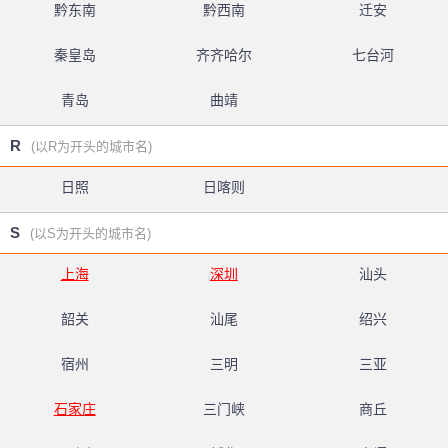
黔东南
黔西南
迁安
秦皇岛
齐齐哈尔
七台河
青岛
曲靖
R
(以R为开头的城市名)
日照
日喀则
S
(以S为开头的城市名)
上海
深圳
汕头
韶关
汕尾
绍兴
宿州
三明
三亚
石家庄
三门峡
商丘