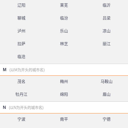
辽阳
莱芜
临沂
聊城
临汾
吕梁
泸州
乐山
凉山
拉萨
林芝
丽江
临沧
M
(以M为开头的城市名)
茂名
梅州
马鞍山
牡丹江
绵阳
眉山
N
(以N为开头的城市名)
宁波
南平
宁德