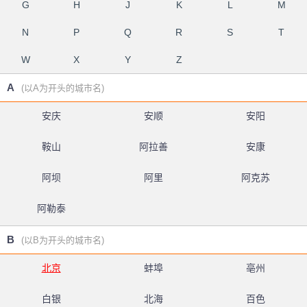
G
H
J
K
L
M
N
P
Q
R
S
T
W
X
Y
Z
A
(以A为开头的城市名)
安庆
安顺
安阳
鞍山
阿拉善
安康
阿坝
阿里
阿克苏
阿勒泰
B
(以B为开头的城市名)
北京
蚌埠
亳州
白银
北海
百色