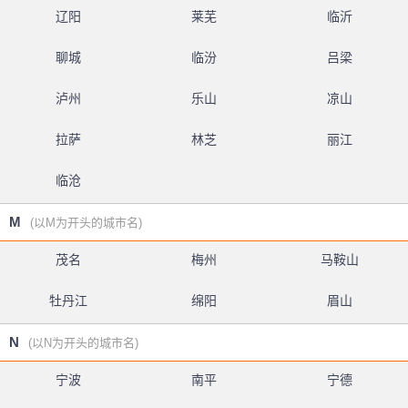
辽阳
莱芜
临沂
聊城
临汾
吕梁
泸州
乐山
凉山
拉萨
林芝
丽江
临沧
M
(以M为开头的城市名)
茂名
梅州
马鞍山
牡丹江
绵阳
眉山
N
(以N为开头的城市名)
宁波
南平
宁德