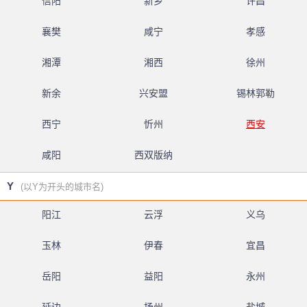
信阳
新乡
许昌
襄樊
咸宁
孝感
湘潭
湘西
徐州
新余
兴安盟
锡林郭勒
西宁
忻州
西安
咸阳
西双版纳
Y
(以Y为开头的城市名)
阳江
云浮
义乌
玉林
伊春
宜昌
岳阳
益阳
永州