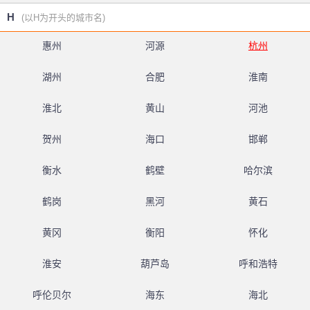
H
(以H为开头的城市名)
惠州
河源
杭州
湖州
合肥
淮南
淮北
黄山
河池
贺州
海口
邯郸
衡水
鹤壁
哈尔滨
鹤岗
黑河
黄石
黄冈
衡阳
怀化
淮安
葫芦岛
呼和浩特
呼伦贝尔
海东
海北