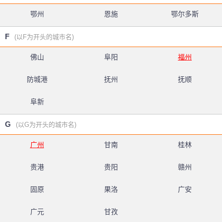
鄂州
恩施
鄂尔多斯
F
(以F为开头的城市名)
佛山
阜阳
福州
防城港
抚州
抚顺
阜新
G
(以G为开头的城市名)
广州
甘南
桂林
贵港
贵阳
赣州
固原
果洛
广安
广元
甘孜