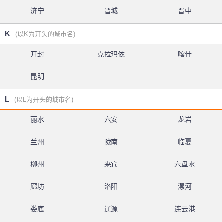
济宁
晋城
晋中
K
(以K为开头的城市名)
开封
克拉玛依
喀什
昆明
L
(以L为开头的城市名)
丽水
六安
龙岩
兰州
陇南
临夏
柳州
来宾
六盘水
廊坊
洛阳
漯河
娄底
辽源
连云港