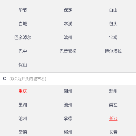
毕节
保定
白山
白城
本溪
包头
巴彦淖尔
滨州
宝鸡
巴中
巴音郭楞
博尔塔拉
保山
C
(以C为开头的城市名)
重庆
潮州
滁州
巢湖
池州
崇左
沧州
承德
长沙
常德
郴州
长春