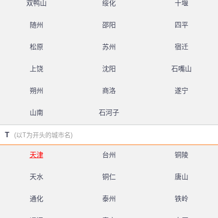
双鸭山
绥化
十堰
随州
邵阳
四平
松原
苏州
宿迁
上饶
沈阳
石嘴山
朔州
商洛
遂宁
山南
石河子
T
(以T为开头的城市名)
天津
台州
铜陵
天水
铜仁
唐山
通化
泰州
铁岭