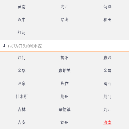
黄南
海西
菏泽
汉中
哈密
和田
红河
J
(以J为开头的城市名)
江门
揭阳
嘉兴
金华
嘉峪关
金昌
酒泉
焦作
鸡西
佳木斯
荆州
荆门
吉林
景德镇
九江
吉安
锦州
济南