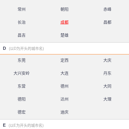
常州
朝阳
赤峰
长治
成都
昌都
昌吉
楚雄
D
(以D为开头的城市名)
东莞
定西
大庆
大兴安岭
大连
丹东
东营
德州
大同
德阳
达州
大理
德宏
迪庆
E
(以E为开头的城市名)