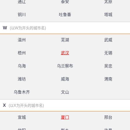
通辽
泰安
太原
铜川
吐鲁番
塔城
W
(以W为开头的城市名)
温州
芜湖
武威
梧州
武汉
无锡
乌海
乌兰察布
吴忠
潍坊
威海
渭南
乌鲁木齐
文山
X
(以X为开头的城市名)
宣城
厦门
邢台