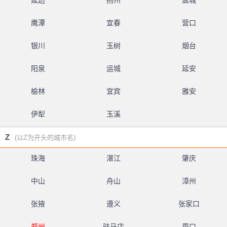
延边
扬州
盐城
鹰潭
宜春
营口
银川
玉树
烟台
阳泉
运城
延安
榆林
宜宾
雅安
伊犁
玉溪
Z
(以Z为开头的城市名)
珠海
湛江
肇庆
中山
舟山
漳州
张掖
遵义
张家口
郑州
驻马店
周口