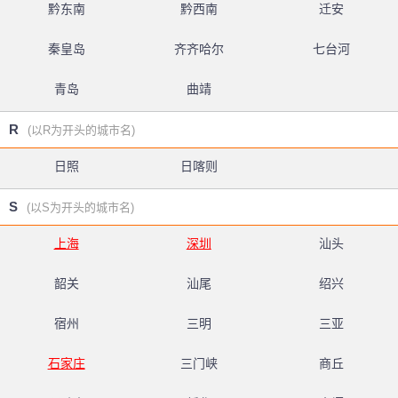
黔东南
黔西南
迁安
秦皇岛
齐齐哈尔
七台河
青岛
曲靖
R
(以R为开头的城市名)
日照
日喀则
S
(以S为开头的城市名)
上海
深圳
汕头
韶关
汕尾
绍兴
宿州
三明
三亚
石家庄
三门峡
商丘