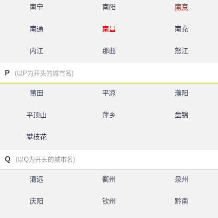
南宁
南阳
南京
南通
南昌
南充
内江
那曲
怒江
P
(以P为开头的城市名)
莆田
平凉
濮阳
平顶山
萍乡
盘锦
攀枝花
Q
(以Q为开头的城市名)
清远
衢州
泉州
庆阳
钦州
黔南