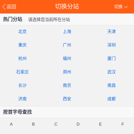
切换分站
返回
切换
热门分站
请选择您当前所在分站
北京
上海
天津
重庆
广州
深圳
杭州
福州
厦门
石家庄
郑州
武汉
长沙
南京
南昌
济南
西安
成都
按首字母查找
A
B
C
D
E
F