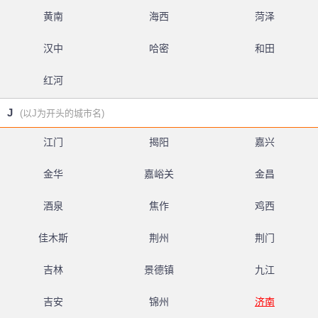
黄南
海西
菏泽
汉中
哈密
和田
红河
J
(以J为开头的城市名)
江门
揭阳
嘉兴
金华
嘉峪关
金昌
酒泉
焦作
鸡西
佳木斯
荆州
荆门
吉林
景德镇
九江
吉安
锦州
济南