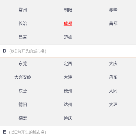
常州
朝阳
赤峰
长治
成都
昌都
昌吉
楚雄
D
(以D为开头的城市名)
东莞
定西
大庆
大兴安岭
大连
丹东
东营
德州
大同
德阳
达州
大理
德宏
迪庆
E
(以E为开头的城市名)