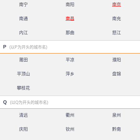
南宁
南阳
南京
南通
南昌
南充
内江
那曲
怒江
P
(以P为开头的城市名)
莆田
平凉
濮阳
平顶山
萍乡
盘锦
攀枝花
Q
(以Q为开头的城市名)
清远
衢州
泉州
庆阳
钦州
黔南