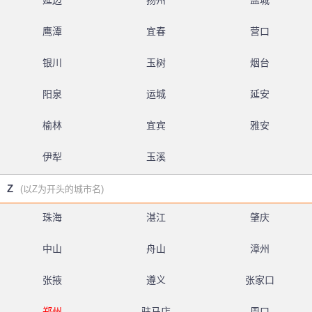
延边
扬州
盐城
鹰潭
宜春
营口
银川
玉树
烟台
阳泉
运城
延安
榆林
宜宾
雅安
伊犁
玉溪
Z
(以Z为开头的城市名)
珠海
湛江
肇庆
中山
舟山
漳州
张掖
遵义
张家口
郑州
驻马店
周口