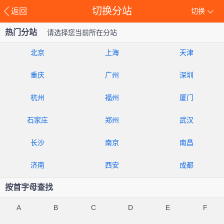
切换分站
返回
切换
热门分站
请选择您当前所在分站
北京
上海
天津
重庆
广州
深圳
杭州
福州
厦门
石家庄
郑州
武汉
长沙
南京
南昌
济南
西安
成都
按首字母查找
A
B
C
D
E
F