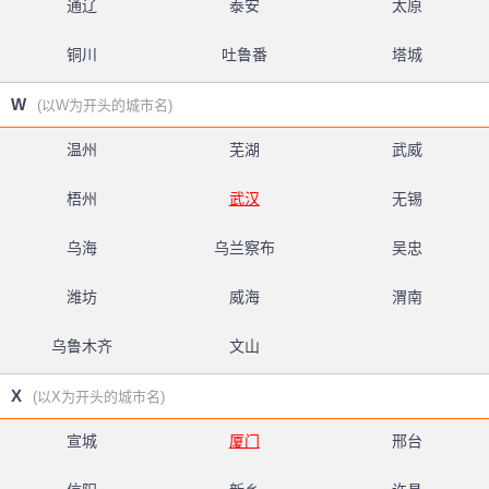
通辽
泰安
太原
铜川
吐鲁番
塔城
W
(以W为开头的城市名)
温州
芜湖
武威
梧州
武汉
无锡
乌海
乌兰察布
吴忠
潍坊
威海
渭南
乌鲁木齐
文山
X
(以X为开头的城市名)
宣城
厦门
邢台